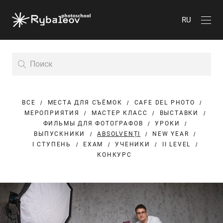
RU
ВСЕ
МЕСТА ДЛЯ СЪЁМОК
CAFE DEL PHOTO
МЕРОПРИЯТИЯ
МАСТЕР КЛАСС
ВЫСТАВКИ
ФИЛЬМЫ ДЛЯ ФОТОГРАФОВ
УРОКИ
ВЫПУСКНИКИ
ABSOLVENȚI
NEW YEAR
I СТУПЕНЬ
EXAM
УЧЕНИКИ
II LEVEL
КОНКУРС