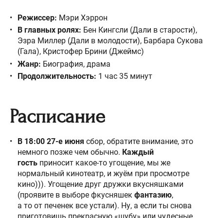
Режиссер:
Мэри Хэррон
В главных ролях:
Бен Кингсли (Дали в старости),
Эзра Миллер (Дали в молодости), Барбара Сукова
(Гала), Кристофер Брини (Джеймс)
Жанр:
Биография, драма
Продолжительность:
1 час 35 минут
Расписание
В 18:00 27-е июня
сбор, обратите внимание, это
немного позже чем обычно.
К
аждый
гость
приносит какое-то угощение, мы же
нормальный кинотеатр, и жуём при просмотре
кино))). Угощение друг дружки вкусняшками
(проявите в выборе фкусняшек
фантазию
,
а то от печенек все устали). Ну, а если ты снова
приготовишь прекрасную «шубу» или чудесные