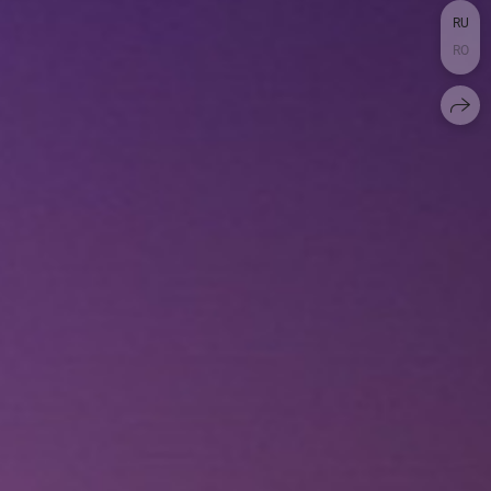
RU
RO